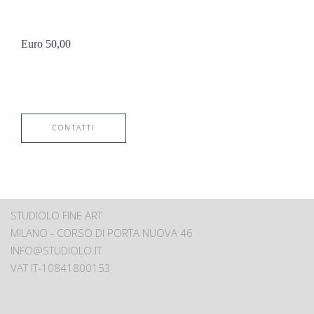
Euro 50,00
CONTATTI
STUDIOLO FINE ART
MILANO - CORSO DI PORTA NUOVA 46
INFO@STUDIOLO.IT
VAT IT-10841800153