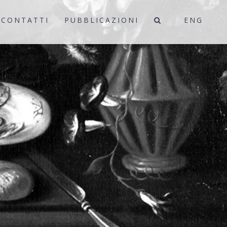
CONTATTI
PUBBLICAZIONI
ENG