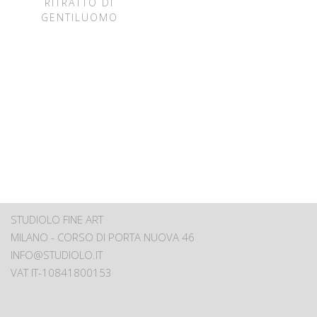
RITRATTO DI
GENTILUOMO
STUDIOLO FINE ART
MILANO - CORSO DI PORTA NUOVA 46
INFO@STUDIOLO.IT
VAT IT-10841800153