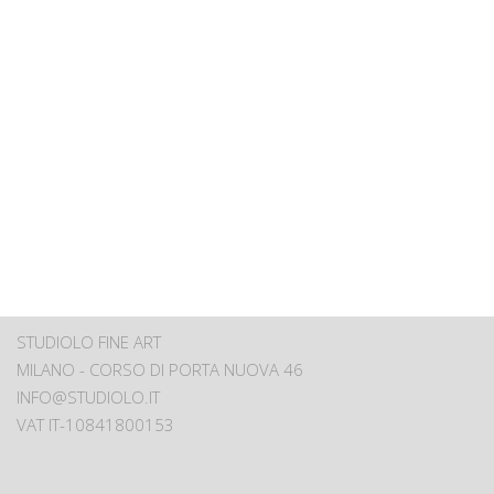
STUDIOLO FINE ART
MILANO - CORSO DI PORTA NUOVA 46
INFO@STUDIOLO.IT
VAT IT-10841800153