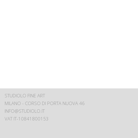
STUDIOLO FINE ART
MILANO - CORSO DI PORTA NUOVA 46
INFO@STUDIOLO.IT
VAT IT-10841800153