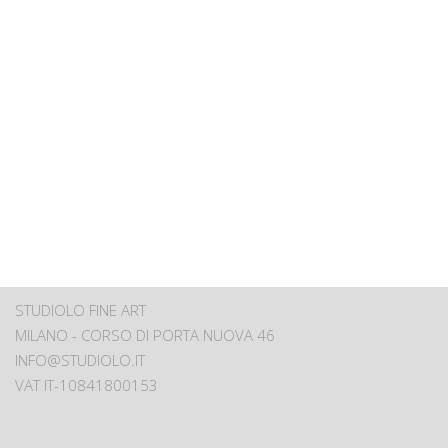
STUDIOLO FINE ART
MILANO - CORSO DI PORTA NUOVA 46
INFO@STUDIOLO.IT
VAT IT-10841800153