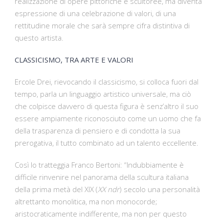
realizzazione di opere pittoriche e scultoree, ma diventa
espressione di una celebrazione di valori, di una
rettitudine morale che sarà sempre cifra distintiva di
questo artista.
CLASSICISMO, TRA ARTE E VALORI
Ercole Drei, rievocando il classicismo, si colloca fuori dal
tempo, parla un linguaggio artistico universale, ma ciò
che colpisce davvero di questa figura è senz’altro il suo
essere ampiamente riconosciuto come un uomo che fa
della trasparenza di pensiero e di condotta la sua
prerogativa, il tutto combinato ad un talento eccellente.
Così lo tratteggia Franco Bertoni: “Indubbiamente è
difficile rinvenire nel panorama della scultura italiana
della prima metà del XIX (
XX ndr
) secolo una personalità
altrettanto monolitica, ma non monocorde;
aristocraticamente indifferente, ma non per questo