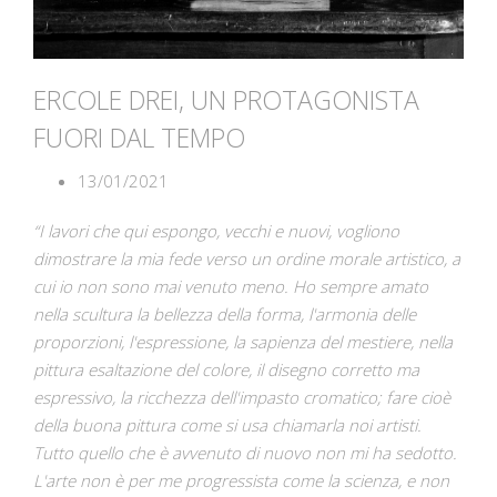
ERCOLE DREI, UN PROTAGONISTA
FUORI DAL TEMPO
13/01/2021
“I lavori che qui espongo, vecchi e nuovi, vogliono
dimostrare la mia fede verso un ordine morale artistico, a
cui io non sono mai venuto meno. Ho sempre amato
nella scultura la bellezza della forma, l'armonia delle
proporzioni, l'espressione, la sapienza del mestiere, nella
pittura esaltazione del colore, il disegno corretto ma
espressivo, la ricchezza dell'impasto cromatico; fare cioè
della buona pittura come si usa chiamarla noi artisti.
Tutto quello che è avvenuto di nuovo non mi ha sedotto.
L'arte non è per me progressista come la scienza, e non