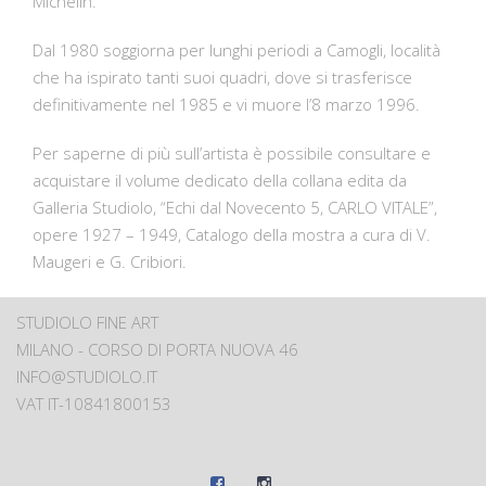
Michelin.
Dal 1980 soggiorna per lunghi periodi a Camogli, località
che ha ispirato tanti suoi quadri, dove si trasferisce
definitivamente nel 1985 e vi muore l’8 marzo 1996.
Per saperne di più sull’artista è possibile consultare e
acquistare il volume dedicato della collana edita da
Galleria Studiolo, “Echi dal Novecento 5, CARLO VITALE”,
opere 1927 – 1949, Catalogo della mostra a cura di V.
Maugeri e G. Cribiori.
STUDIOLO FINE ART
MILANO - CORSO DI PORTA NUOVA 46
INFO@STUDIOLO.IT
VAT IT-10841800153