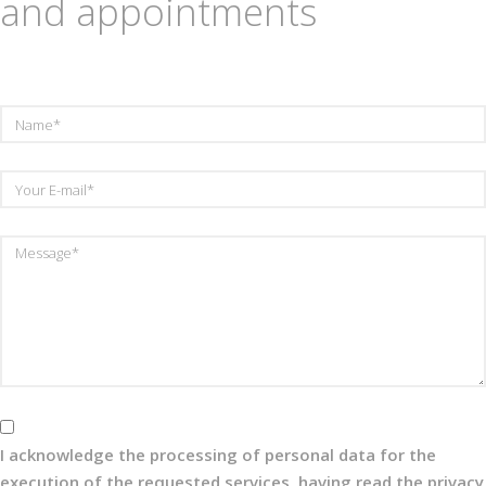
and appointments
Your
Email
I acknowledge the processing of personal data for the
execution of the requested services, having read the privacy